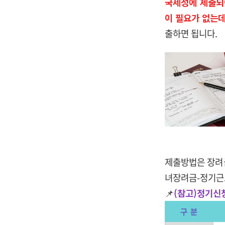
국세성에 제출되
이 필요가 없는데
출하면 됩니다.
제출방법은 장려금
녀장려금-정기근
📌
(참고)정기신
구 분