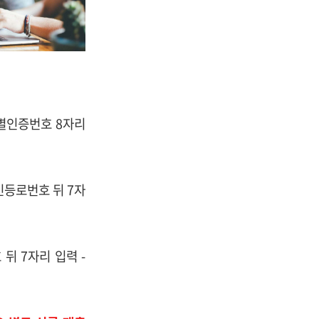
개별인증번호 8자리
민등로번호 뒤 7자
뒤 7자리 입력 -