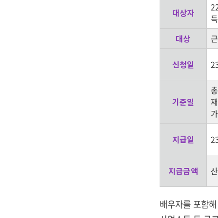
2
대상자
득
대상
근
신청일
23
총
기준일
재
가
지급일
2
지급금액
산
배우자를 포함해 