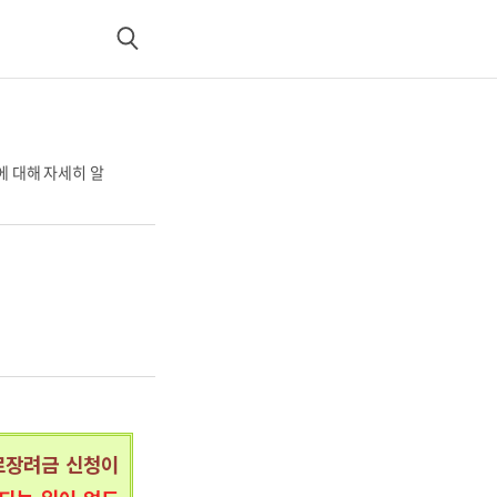
검
색
에 대해 자세히 알
로장려금 신청이