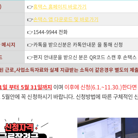
)
👉
홈택스 홈페이지 바로가기
👉
손택스 앱 다운로드 및 바로가기
👉1544-9944 전화
자 메시지
👉카톡을 받으신분은 카톡안내문 을 통해 신청
드
👉편지 안내문을 받으신 분은 QR코드 스캔 후 손택스
된 근로,사업소득자료와 실제 지급받는 소득이 같은경우 별도의 제
1일 부터 5월 31일까지
이며
이후에 신청(6.1.~11.30.)한다
 5월안에 꼭 신청하시기 바랍니다. 신청방법에 따른 구체적인