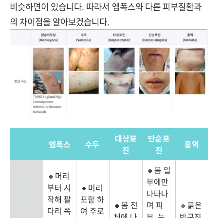
비슷하면이 있습니다. 따라서 엠폭스와 다른 피부질환과
의 차이점을 알아보겠습니다.
대상포
단순포
엠폭스
수두
홍역
진
진
🔸몸 일
🔸머리
부에만
부터 시
🔸머리
나타나
작해 팔
포함 하
🔸몸 전
며 피
🔸붉은
다리 쪽
여 주로
체에 나
부, 눈,
반구진