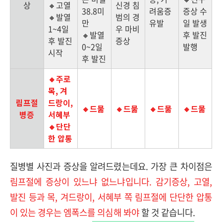
상
🔸고열
신경 침
38.8미
려움증
증상 수
🔸발열
범의 경
만
유발
일 발생
1~4일
우 마비
🔸발열
후 발진
후 발진
증상
0~2일
발행
시작
후 발진
🔸주로
목, 겨
림프절
드랑이,
🔸드묾
🔸드묾
🔸드묾
🔸드묾
병증
서혜부
🔸단단
한 압통
질병별 사진과 증상을 알려드렸는데요. 가장 큰 차이점은
림프절에 증상이 있느냐 없느냐입니다. 감기증상, 고열,
발진 등과 목, 겨드랑이, 서혜부 쪽 림프절에 단단한 압통
이 있는 경우는 엠폭스를 의심해 봐야
할 것 같습니다.