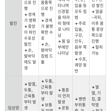
으로 진
몸통쪽
타나며
입술 등
성 발진
행
으로 진
신경절
모두 침
🔸얼굴
🔸경계
행
을 따라
범
~귀뒤,
가 명확
🔸경계
발진
띠 형태
🔸주로
이후 몸
🔸중앙
가 불명
로 나타
입술,
통 중앙
이 파인
확한 수
남
구강,
쪽으로
수포성
포
🔸몸 일
인두,
진행
발진
🔸손,
부에만
음부 쪽
🔸탈피
🔸손,
발바닥
나타남
발생
가능
발바닥
침범 드
🔸수포,
에도 발
묾
궤양 동
생
반
🔸두통,
🔸발열,
근육통
🔸발
두통,
🔸통증
부터 발
열, 기
근육통
이 먼저
생
🔸병변
침, 결
부터 발
발생
🔸보통
부위통
막염
임상양
생
🔸운동
은 미열
증, 가
🔸전구